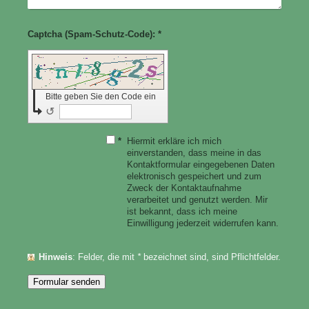
Captcha (Spam-Schutz-Code): *
Bitte geben Sie den Code ein
↺
*
Hiermit erkläre ich mich
einverstanden, dass meine in das
Kontaktformular eingegebenen Daten
elektronisch gespeichert und zum
Zweck der Kontaktaufnahme
verarbeitet und genutzt werden. Mir
ist bekannt, dass ich meine
Einwilligung jederzeit widerrufen kann.
Hinweis
: Felder, die mit
*
bezeichnet sind, sind Pflichtfelder.