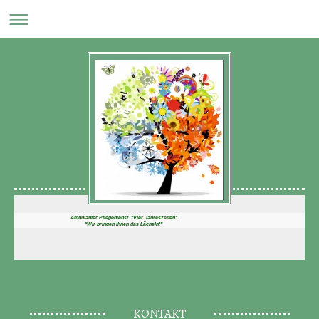
Ambulanter Pflegedienst "Vier Jahreszeiten"
"Wir bringen Ihnen das Lächeln!"
KONTAKT